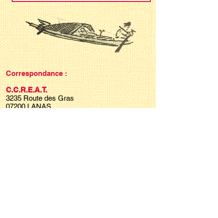
Correspondance :
C.C.R.E.A.T.
3235 Route des Gras
07200 LANAS
C.C.R.E.A.T. :
Contact
ccreat.secretariat@gmail.com
Présidente :
Ghislaine Tardieu
presidenteccreat.2@gmail.com
C.S.N.A.T. :