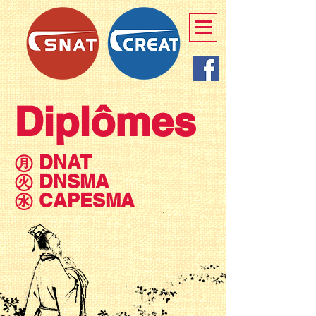
Diplômes
㊊ DNAT
㊋ DNSMA
㊌ CAPESMA